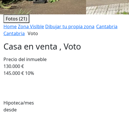
Fotos (21)
Home
Zona Vislble
Dibujar tu propia zona
Cantabria
Cantabria
Voto
Casa en venta , Voto
Precio del inmueble
130.000 €
145.000 €
10%
Hipoteca/mes
desde