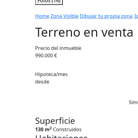
Fotos (14)
Home
Zona Vislble
Dibujar tu propia zona
I
Terreno en venta
Precio del inmueble
990.000 €
Hipoteca/mes
desde
Sim
Superficie
2
130 m
Construidos