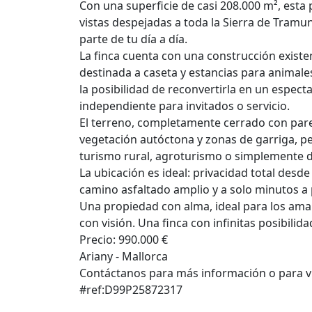
Con una superficie de casi 208.000 m², esta
vistas despejadas a toda la Sierra de Tramu
parte de tu día a día.
La finca cuenta con una construcción exis
destinada a caseta y estancias para animales
la posibilidad de reconvertirla en un espect
independiente para invitados o servicio.
El terreno, completamente cerrado con pare
vegetación autóctona y zonas de garriga, pe
turismo rural, agroturismo o simplemente d
La ubicación es ideal: privacidad total desd
camino asfaltado amplio y a solo minutos a 
Una propiedad con alma, ideal para los amant
con visión. Una finca con infinitas posibili
Precio: 990.000 €
Ariany - Mallorca
Contáctanos para más información o para vis
#ref:D99P25872317