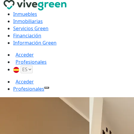
Inmuebles
Inmobiliarias
Servicios Green
Financiación
Información Green
Acceder
Profesionales
Acceder
Profesionales