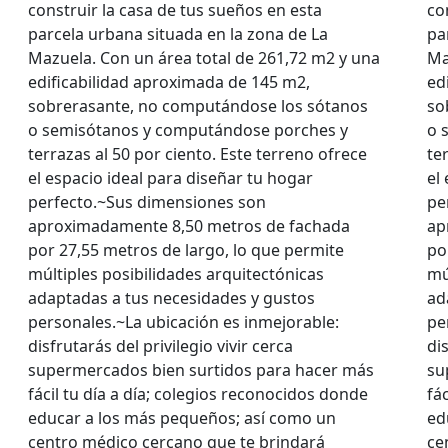
construir la casa de tus sueños en esta
co
parcela urbana situada en la zona de La
pa
Mazuela. Con un área total de 261,72 m2 y una
Ma
edificabilidad aproximada de 145 m2,
ed
sobrerasante, no computándose los sótanos
so
o semisótanos y computándose porches y
o 
terrazas al 50 por ciento. Este terreno ofrece
te
el espacio ideal para diseñar tu hogar
el
perfecto.~Sus dimensiones son
pe
aproximadamente 8,50 metros de fachada
ap
por 27,55 metros de largo, lo que permite
po
múltiples posibilidades arquitectónicas
mú
adaptadas a tus necesidades y gustos
ad
personales.~La ubicación es inmejorable:
pe
disfrutarás del privilegio vivir cerca
dis
supermercados bien surtidos para hacer más
su
fácil tu día a día; colegios reconocidos donde
fá
educar a los más pequeños; así como un
ed
centro médico cercano que te brindará
ce