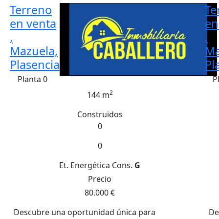
Terreno
Te
en venta
en
,
,
Mazuela,
Ma
Plasencia
Pl
Planta 0
P
2
144 m
Construidos
0
0
Et. Energética
Cons.
G
Precio
80.000 €
Descubre una oportunidad única para
De