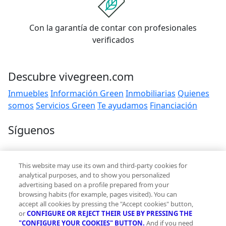
Con la garantía de contar con profesionales
verificados
Descubre vivegreen.com
Inmuebles
Información Green
Inmobiliarias
Quienes
somos
Servicios Green
Te ayudamos
Financiación
Síguenos
Contacto
This website may use its own and third-party cookies for
hola@vivegreen.com
analytical purposes, and to show you personalized
advertising based on a profile prepared from your
browsing habits (for example, pages visited). You can
accept all cookies by pressing the "Accept cookies" button,
or
CONFIGURE OR REJECT THEIR USE BY PRESSING THE
"CONFIGURE YOUR COOKIES" BUTTON.
And if you need