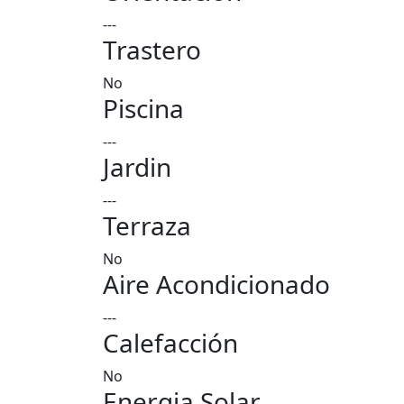
---
Trastero
No
Piscina
---
Jardin
---
Terraza
No
Aire Acondicionado
---
Calefacción
No
Energia Solar