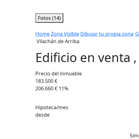
Fotos (14)
Home
Zona Vislble
Dibujar tu propia zona
G
Vilachán de Arriba
Edificio en venta 
Precio del inmueble
183.500 €
206.660 €
11%
Hipoteca/mes
desde
Sim