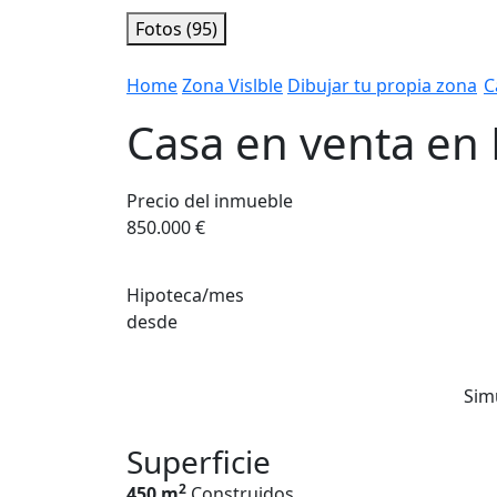
Fotos (95)
Home
Zona Vislble
Dibujar tu propia zona
C
Casa en venta en
Precio del inmueble
850.000 €
Hipoteca/mes
desde
Sim
Superficie
2
450 m
Construidos