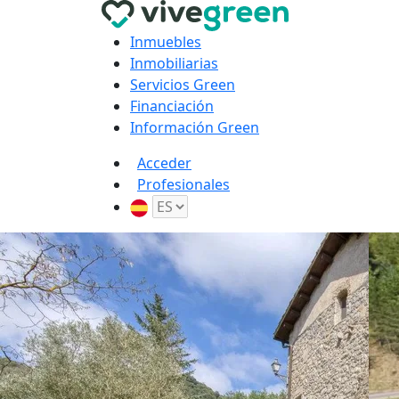
Inmuebles
Inmobiliarias
Servicios Green
Financiación
Información Green
Acceder
Profesionales