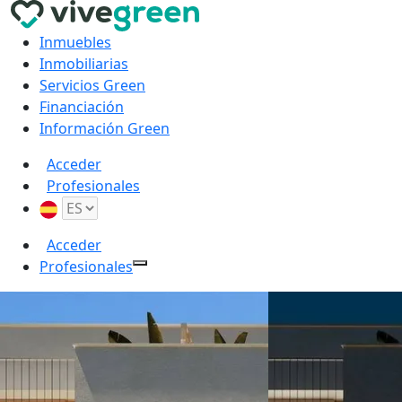
Inmuebles
Inmobiliarias
Servicios Green
Financiación
Información Green
Acceder
Profesionales
Acceder
Profesionales