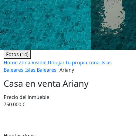
Fotos (14)
Home
Zona Vislble
Dibujar tu propia zona
Islas
Baleares
Islas Baleares
Ariany
Casa en venta Ariany
Precio del inmueble
750.000 €
Hipoteca/mes