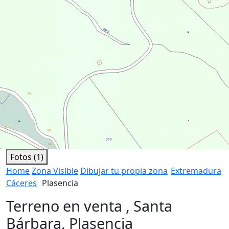
Fotos (1)
Home
Zona Vislble
Dibujar tu propia zona
Extremadura
Cáceres
Plasencia
Terreno en venta , Santa
Bárbara, Plasencia