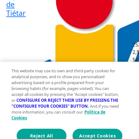
de
Tiétar
25
2,
Se
he
This website may use its own and third-party cookies for
me
analytical purposes, and to show you personalized
bu
advertising based on a profile prepared from your
browsing habits (for example, pages visited). You can
tr
accept all cookies by pressing the "Accept cookies" button,
to
or
CONFIGURE OR REJECT THEIR USE BY PRESSING THE
co
"CONFIGURE YOUR COOKIES" BUTTON.
And if you need
ga
more information, you can consult our
Política de
Cookies
ad
mu
an
Reject All
Accept Cookies