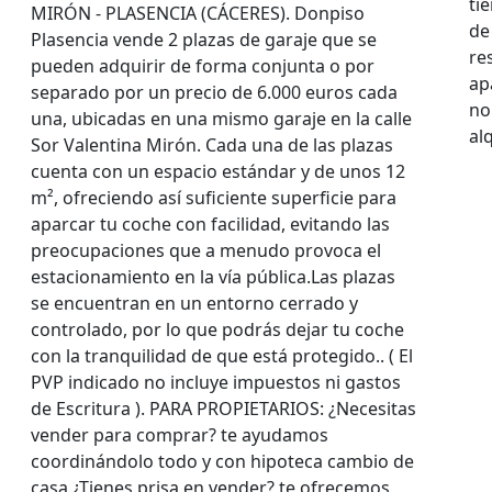
ti
MIRÓN - PLASENCIA (CÁCERES). Donpiso
de
Plasencia vende 2 plazas de garaje que se
re
pueden adquirir de forma conjunta o por
ap
separado por un precio de 6.000 euros cada
no
una, ubicadas en una mismo garaje en la calle
alq
Sor Valentina Mirón. Cada una de las plazas
cuenta con un espacio estándar y de unos 12
m², ofreciendo así suficiente superficie para
aparcar tu coche con facilidad, evitando las
preocupaciones que a menudo provoca el
estacionamiento en la vía pública.Las plazas
se encuentran en un entorno cerrado y
controlado, por lo que podrás dejar tu coche
con la tranquilidad de que está protegido.. ( El
PVP indicado no incluye impuestos ni gastos
de Escritura ). PARA PROPIETARIOS: ¿Necesitas
vender para comprar? te ayudamos
coordinándolo todo y con hipoteca cambio de
casa.¿Tienes prisa en vender? te ofrecemos