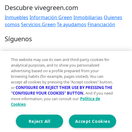
Descubre vivegreen.com
Inmuebles
Información Green
Inmobiliarias
Quienes
somos
Servicios Green
Te ayudamos
Financiación
Síguenos
Contacto
This website may use its own and third-party cookies for
hola@vivegreen.com
analytical purposes, and to show you personalized
advertising based on a profile prepared from your
browsing habits (for example, pages visited). You can
accept all cookies by pressing the "Accept cookies" button,
or
CONFIGURE OR REJECT THEIR USE BY PRESSING THE
"CONFIGURE YOUR COOKIES" BUTTON.
And if you need
more information, you can consult our
Política de
Aviso Legal
Cookies
Condiciones de uso
Politica de privacidad
Política de cookies
Reject All
Accept Cookies
Accesibilidad