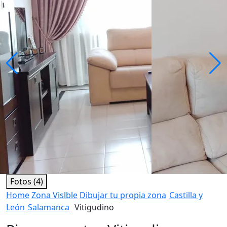
Fotos (4)
Home
Zona Vislble
Dibujar tu propia zona
Castilla y
León
Salamanca
Vitigudino