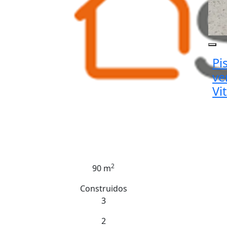
Pi
ve
Vi
2
90 m
Construidos
3
2