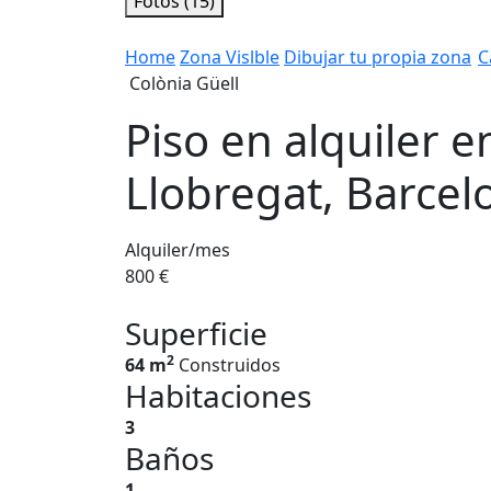
Fotos (15)
Home
Zona Vislble
Dibujar tu propia zona
C
Colònia Güell
Piso en alquiler e
Llobregat, Barcel
Alquiler/mes
800 €
Superficie
2
64 m
Construidos
Habitaciones
3
Baños
1