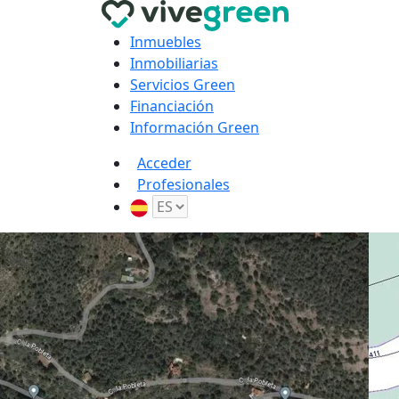
Inmuebles
Inmobiliarias
Servicios Green
Financiación
Información Green
Acceder
Profesionales