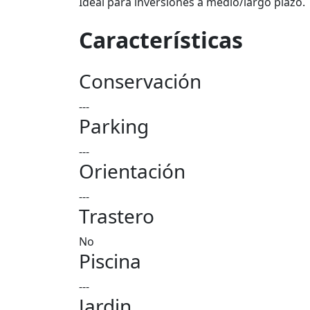
Ideal para inversiones a medio/largo plazo.
Características
Conservación
---
Parking
---
Orientación
---
Trastero
No
Piscina
---
Jardin