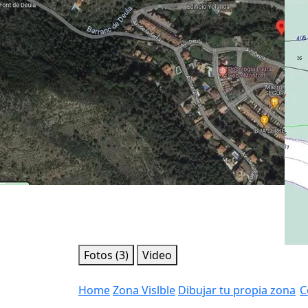
Fotos (3)
Video
Home
Zona Vislble
Dibujar tu propia zona
C