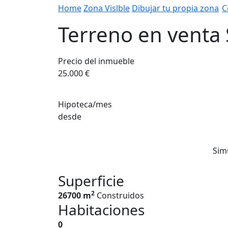
Home
Zona Vislble
Dibujar tu propia zona
C
Terreno en venta 
Precio del inmueble
25.000 €
Hipoteca/mes
desde
Sim
Superficie
2
26700 m
Construidos
Habitaciones
0