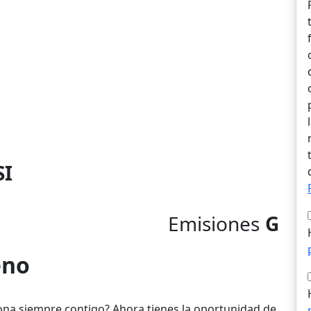
SI
Emisiones
G
eno
rona siempre contigo? Ahora tienes la oportunidad de