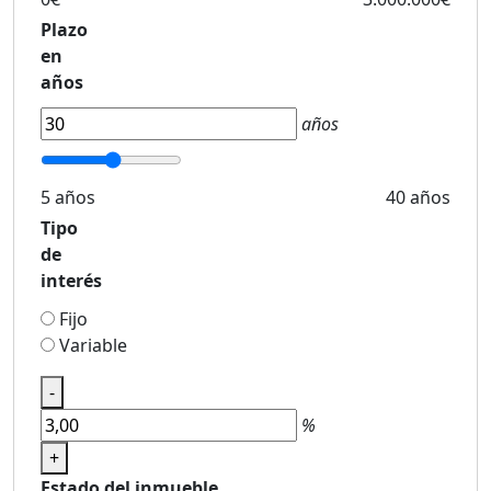
Plazo
en
años
años
5 años
40 años
Tipo
de
interés
Fijo
Variable
-
%
+
Estado del inmueble