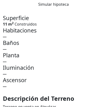
Simular hipoteca
Superficie
2
11 m
Construidos
Habitaciones
---
Baños
---
Planta
---
Iluminación
---
Ascensor
---
Descripción del Terreno
Terreno en venta en Alquézar