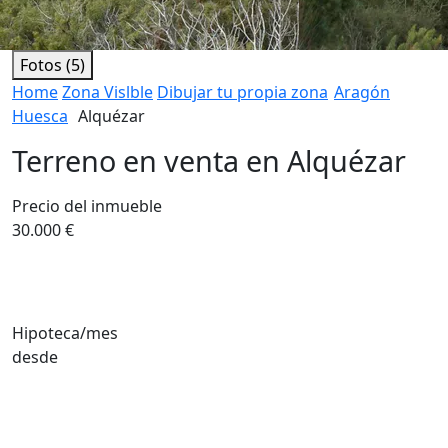
Fotos (5)
Home
Zona Vislble
Dibujar tu propia zona
Aragón
Huesca
Alquézar
Terreno en venta en Alquézar
Precio del inmueble
30.000 €
Hipoteca/mes
desde