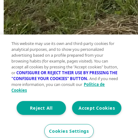
This website may use its own and third-party cookies for
analytical purposes, and to show you personalized
advertising based on a profile prepared from your
browsing habits (for example, pages visited). You can
accept all cookies by pressing the "Accept cookies" button,
or
CONFIGURE OR REJECT THEIR USE BY PRESSING THE
"CONFIGURE YOUR COOKIES" BUTTON.
And if you need
Terreno
more information, you can consult our
Política de
en
Cookies
venta
Bellcaire
Reject All
Accept Cookies
D´urgell
Cookies Settings